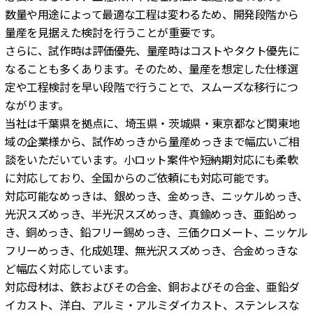
数量や用途によって最適な工程は変わるため、開発段階から
量産を見据えた検討を行うことが重要です。
さらに、試作時は評価優先、量産時はコストやタクト優先に
なることも多くあります。そのため、量産を想定した仕様選
定や工程検討を早い段階で行うことで、スムーズな移行につ
ながります。
当社は千葉県を拠点に、埼玉県・茨城県・東京都など関東地
域の企業様から、試作めっきから量産めっきまで幅広いご相
談をいただいています。小ロット案件や短納期対応にも柔軟
に対応しており、全国からのご依頼にも対応可能です。
対応可能なめっきは、銀めっき、金めっき、ニッケルめっき、
光沢スズめっき、半光沢スズめっき、真鍮めっき、亜鉛めっ
き、銅めっき、鉛フリー錫めっき、三価クロメート、ニッケル
フリーめっき、化成処理、無光沢スズめっき、合金めっきな
ど幅広く対応しています。
対応母材は、鉄およびその合金、銅およびその合金、亜鉛ダ
イカスト、洋白、アルミ・アルミダイカスト、ステンレスな