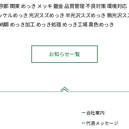
京都 関東 めっき メッキ 鍍金 品質管理 不良対策 環境対応
ニッケルめっき 光沢スズめっき 半光沢スズめっき 無光沢ス
短納期 めっき加工 めっき処理 めっき工場 黒色めっき
お知らせ一覧
会社案内
代表メッセージ