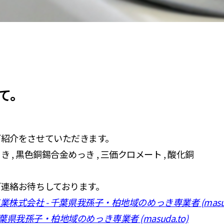
て。
ご紹介をさせていただきます。
, 黒色銅錫合金めっき , 三価クロメート , 酸化銅
連絡お待ちしております。
工業株式会社 - 千葉県我孫子・柏地域のめっき専業者 (masud
千葉県我孫子・柏地域のめっき専業者 (masuda.to)