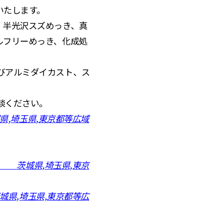
いたします。
、半光沢スズめっき、真
ルフリーめっき、化成処
びアルミダイカスト、ス
談ください。
県,埼玉県,東京都等広域
者 茨城県,埼玉県,東京
城県,埼玉県,東京都等広