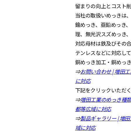
留まりの向上とコスト
当社の取扱いめっきは
鍮めっき、亜鉛めっき
理、無光沢スズめっき
対応母材は鉄及びその
テンレスなどに対応して
銅めっき加工・銅めっ
⇒
お問い合わせ | 増
に対応
下記をクリックいただ
⇒
増田工業のめっき種類
都等広域に対応
⇒
製品ギャラリー | 
域に対応