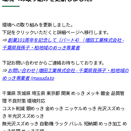
環境への取り組みを更新しました。
下記をクリックいただくと詳細ページへ移行します。
⇒
創業101周年を記念して（パート4） | 増田工業株式会社 -
千葉県我孫子・柏地域のめっき専業者
下記お問い合わせからご連絡お待ちしております。
⇒
お問い合わせ
| 増田工業株式会社 - 千葉県我孫子・柏地域の
めっき専業者 (masuda.to
千葉県 茨城県 埼玉県 東京都 関東 めっき メッキ 鍍金 品質管
理 不良対策 環境対応
コスト削減 銀めっき 金めっき ニッケルめっき 光沢スズめっ
き 半光沢スズめっき
無光沢スズめっき 自動機 ラック バレル 短納期 めっき加工 め