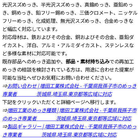
光沢スズめっき、半光沢スズめっき、真鍮めっき、亜鉛めっ
き、銅めっき、鉛フリー錫めっき、三価クロメート、ニッケル
フリーめっき、化成処理、無光沢スズめっき、合金めっきな
ど幅広く対応しています。
対応母材は、鉄およびその合金、銅およびその合金、亜鉛ダ
イカスト、洋白、アルミ・アルミダイカスト、ステンレスな
ど多様な素材に対応可能です。
既存部品へのめっき追加や、
部品・素材持ち込み
での再加工
めっきの相談を検討されている方は、用途に合わせた提案が
可能な当社へぜひお気軽にお問い合わせください。
⇒
お問い合わせ | 増田工業株式会社 - 千葉県我孫子市のめっき
専業者 茨城県,埼玉県,東京都等広域に対応
下記をクリックいただくと詳細ページへ移行します。
⇒
増田工業のめっき種類 | 増田工業株式会社 - 千葉県我孫子市
のめっき専業者 茨城県,埼玉県,東京都等広域に対応
⇒
製品ギャラリー | 増田工業株式会社 - 千葉県我孫子市のめっ
き専業者 茨城県,埼玉県,東京都等広域に対応