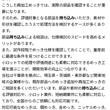
こうした再加工めっきでは、実際の部品を確認することが重
要になります。
そのため、評価対象となる部品を
持ち込み
いただき、素材や
形状を確認したうえで処理方法を検討するケースが多くあり
ます。
部品
持ち込み
による相談は、仕様検討のスピードを高めるメ
リットがあります。
また、試作段階でめっき仕様を確認しておくことで、量産前
に最適な条件を見つけることができます。
小ロットでの処理や評価用途にも柔軟に対応できるめっき工
場を選ぶことが、開発効率の向上につながります。
当社は千葉県を拠点に、埼玉県・茨城県・東京都など関東地
域の企業様から、既存部品へのめっき追加や再加工めっきの
ご相談を多くいただいています。部品や素材の
持ち込み
によ
る評価対応や、小ロット案件、短納期案件にも柔軟に対応し
ており、全国からのご依頼にも対応可能です。
対応可能なめっきは、銀めっき、金めっき、ニッケルめっき、