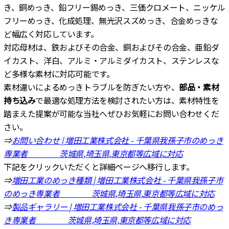
き、銅めっき、鉛フリー錫めっき、三価クロメート、ニッケル
フリーめっき、化成処理、無光沢スズめっき、合金めっきな
ど幅広く対応しています。
対応母材は、鉄およびその合金、銅およびその合金、亜鉛ダ
イカスト、洋白、アルミ・アルミダイカスト、ステンレスな
ど多様な素材に対応可能です。
素材違いによるめっきトラブルを防ぎたい方や、
部品・素材
持ち込み
で最適な処理方法を検討されたい方は、素材特性を
踏まえた提案が可能な当社へぜひお気軽にお問い合わせくだ
さい。
⇒
お問い合わせ | 増田工業株式会社 - 千葉県我孫子市のめっき
専業者 茨城県,埼玉県,東京都等広域に対応
下記をクリックいただくと詳細ページへ移行します。
⇒
増田工業のめっき種類 | 増田工業株式会社 - 千葉県我孫子市
のめっき専業者 茨城県,埼玉県,東京都等広域に対応
⇒
製品ギャラリー | 増田工業株式会社 - 千葉県我孫子市のめっ
き専業者 茨城県,埼玉県,東京都等広域に対応