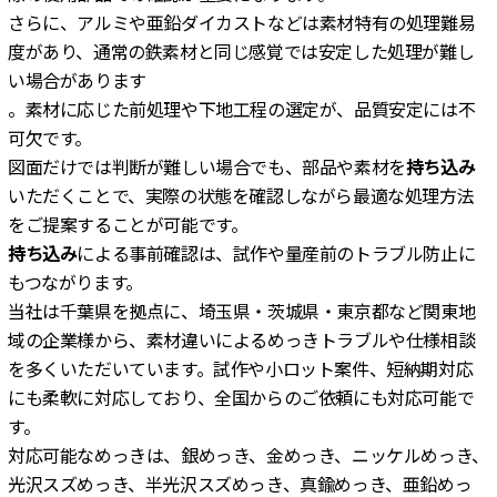
さらに、アルミや亜鉛ダイカストなどは素材特有の処理難易
度があり、通常の鉄素材と同じ感覚では安定した処理が難し
い場合があります
。素材に応じた前処理や下地工程の選定が、品質安定には不
可欠です。
図面だけでは判断が難しい場合でも、部品や素材を
持ち込み
いただくことで、実際の状態を確認しながら最適な処理方法
をご提案することが可能です。
持ち込み
による事前確認は、試作や量産前のトラブル防止に
もつながります。
当社は千葉県を拠点に、埼玉県・茨城県・東京都など関東地
域の企業様から、素材違いによるめっきトラブルや仕様相談
を多くいただいています。試作や小ロット案件、短納期対応
にも柔軟に対応しており、全国からのご依頼にも対応可能で
す。
対応可能なめっきは、銀めっき、金めっき、ニッケルめっき、
光沢スズめっき、半光沢スズめっき、真鍮めっき、亜鉛めっ